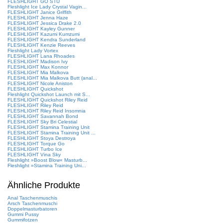
FLESHLIGHT GO STU
Fleshlight Ice Lady Crystal Vagin...
FLESHLIGHT Janice Griffith
FLESHLIGHT Jenna Haze
FLESHLIGHT Jessica Drake 2.0
FLESHLIGHT Kayley Gunner
FLESHLIGHT Kazumi Kumzumi
FLESHLIGHT Kendra Sunderland
FLESHLIGHT Kenzie Reeves
Fleshlight Lady Vortex
FLESHLIGHT Lana Rhoades
FLESHLIGHT Madison Ivy
FLESHLIGHT Max Konnor
FLESHLIGHT Mia Malkova
FLESHLIGHT Mia Malkova Butt (anal...
FLESHLIGHT Nicole Aniston
FLESHLIGHT Quickshot
Fleshlight Quickshot Launch mit S...
FLESHLIGHT Quickshot Riley Reid
FLESHLIGHT Riley Reid
FLESHLIGHT Riley Reid Insomnia
FLESHLIGHT Savannah Bond
FLESHLIGHT Sky Bri Celestial
FLESHLIGHT Stamina Training Unit
FLESHLIGHT Stamina Training Unit ...
FLESHLIGHT Stoya Destroya
FLESHLIGHT Torque Go
FLESHLIGHT Turbo Ice
FLESHLIGHT Vina Sky
Fleshlight »Boost Blow« Masturb...
Fleshlight »Stamina Training Uni...
Ähnliche Produkte
Anal Taschenmuschis
Arsch Taschenmuschi
Doppelmasturbatoren
Gummi Pussy
Gummifotzen