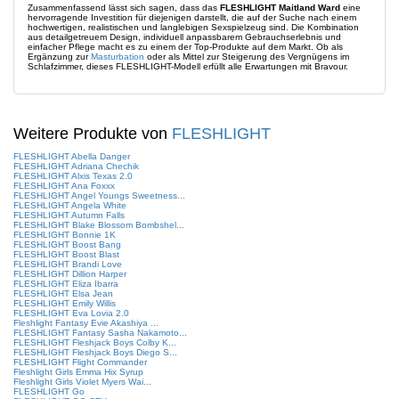
Zusammenfassend lässt sich sagen, dass das
FLESHLIGHT Maitland Ward
eine
hervorragende Investition für diejenigen darstellt, die auf der Suche nach einem
hochwertigen, realistischen und langlebigen Sexspielzeug sind. Die Kombination
aus detailgetreuem Design, individuell anpassbarem Gebrauchserlebnis und
einfacher Pflege macht es zu einem der Top-Produkte auf dem Markt. Ob als
Ergänzung zur
Masturbation
oder als Mittel zur Steigerung des Vergnügens im
Schlafzimmer, dieses FLESHLIGHT-Modell erfüllt alle Erwartungen mit Bravour.
Weitere Produkte von
FLESHLIGHT
FLESHLIGHT Abella Danger
FLESHLIGHT Adriana Chechik
FLESHLIGHT Alxis Texas 2.0
FLESHLIGHT Ana Foxxx
FLESHLIGHT Angel Youngs Sweetness...
FLESHLIGHT Angela White
FLESHLIGHT Autumn Falls
FLESHLIGHT Blake Blossom Bombshel...
FLESHLIGHT Bonnie 1K
FLESHLIGHT Boost Bang
FLESHLIGHT Boost Blast
FLESHLIGHT Brandi Love
FLESHLIGHT Dillion Harper
FLESHLIGHT Eliza Ibarra
FLESHLIGHT Elsa Jean
FLESHLIGHT Emily Willis
FLESHLIGHT Eva Lovia 2.0
Fleshlight Fantasy Evie Akashiya ...
FLESHLIGHT Fantasy Sasha Nakamoto...
FLESHLIGHT Fleshjack Boys Colby K...
FLESHLIGHT Fleshjack Boys Diego S...
FLESHLIGHT Flight Commander
Fleshlight Girls Emma Hix Syrup
Fleshlight Girls Violet Myers Wai...
FLESHLIGHT Go