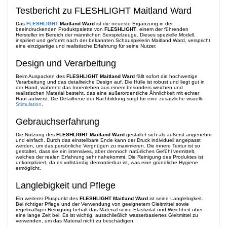
Testbericht zu FLESHLIGHT Maitland Ward
Das
FLESHLIGHT
Maitland Ward
ist die neueste Ergänzung in der
beeindruckenden Produktpalette von
FLESHLIGHT
, einem der führenden
Hersteller im Bereich der männlichen Sexspielzeuge. Dieses spezielle Modell,
inspiriert und geformt nach der bekannten Schauspielerin Maitland Ward, verspricht
eine einzigartige und realistische Erfahrung für seine Nutzer.
Design und Verarbeitung
Beim Auspacken des
FLESHLIGHT Maitland Ward
fällt sofort die hochwertige
Verarbeitung und das detailreiche Design auf. Die Hülle ist robust und liegt gut in
der Hand, während das Innenleben aus einem besonders weichen und
realistischen Material besteht, das eine außerordentliche Ähnlichkeit mit echter
Haut aufweist. Die Detailtreue der Nachbildung sorgt für eine zusätzliche visuelle
Stimulation
.
Gebrauchserfahrung
Die Nutzung des
FLESHLIGHT Maitland Ward
gestaltet sich als äußerst angenehm
und einfach. Durch das einstellbare Ende kann der Druck individuell angepasst
werden, um das persönliche Vergnügen zu maximieren. Die innere Textur ist so
gestaltet, dass sie ein intensives, aber dennoch natürliches Gefühl vermittelt,
welches der realen Erfahrung sehr nahekommt. Die Reinigung des Produktes ist
unkompliziert, da es vollständig demontierbar ist, was eine gründliche Hygiene
ermöglicht.
Langlebigkeit und Pflege
Ein weiterer Pluspunkt des
FLESHLIGHT Maitland Ward
ist seine Langlebigkeit.
Bei richtiger Pflege und der Verwendung von geeignetem Gleitmittel sowie
regelmäßiger Reinigung behält das Material seine Elastizität und Weichheit über
eine lange Zeit bei. Es ist wichtig, ausschließlich wasserbasiertes Gleitmittel zu
verwenden, um das Material nicht zu beschädigen.