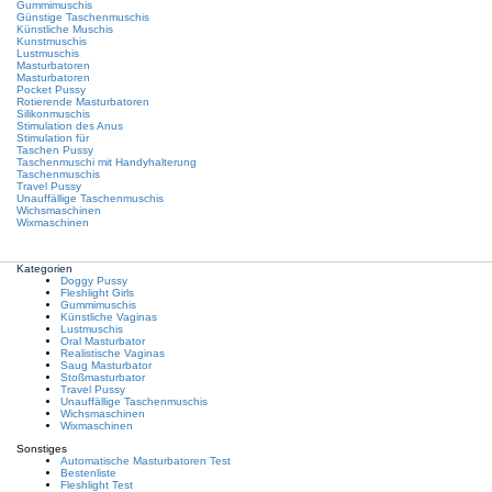
Gummimuschis
Günstige Taschenmuschis
Künstliche Muschis
Kunstmuschis
Lustmuschis
Masturbatoren
Masturbatoren
Pocket Pussy
Rotierende Masturbatoren
Silikonmuschis
Stimulation des Anus
Stimulation für
Taschen Pussy
Taschenmuschi mit Handyhalterung
Taschenmuschis
Travel Pussy
Unauffällige Taschenmuschis
Wichsmaschinen
Wixmaschinen
Kategorien
Doggy Pussy
Fleshlight Girls
Gummimuschis
Künstliche Vaginas
Lustmuschis
Oral Masturbator
Realistische Vaginas
Saug Masturbator
Stoßmasturbator
Travel Pussy
Unauffällige Taschenmuschis
Wichsmaschinen
Wixmaschinen
Sonstiges
Automatische Masturbatoren Test
Bestenliste
Fleshlight Test