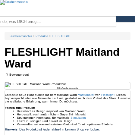
Taschenmuschis
Produkte
FLESHLIGHT
FLESHLIGHT Maitland
Ward
(4 Bewertungen)
Bild-Quelle: Amorelie
Entdecke neue Höhepunkte mit dem Maitland Ward
Masturbator
von
Fleshlight
. Dieses
Toy verspricht intensive Momente der Lust, gestaltet nach dem Vorbild des Stars. Genieße
die realistische Erfahrung, wann immer Du möchtest.
Fakten zum Produkt:
Realistisches Design inspiriert von Maitland Ward
Hergestellt aus hautähnlichem SuperSkin Material
Strukturierter Innenkanal für maximale
Stimulation
Leicht zu reinigen und diskret im Design
Verwendbar mit wasserbasiertem Gleitmittel für ein optimales Erlebnis
Hinweis
: Das Produkt ist leider aktuell in keinem Shop verfügbar.