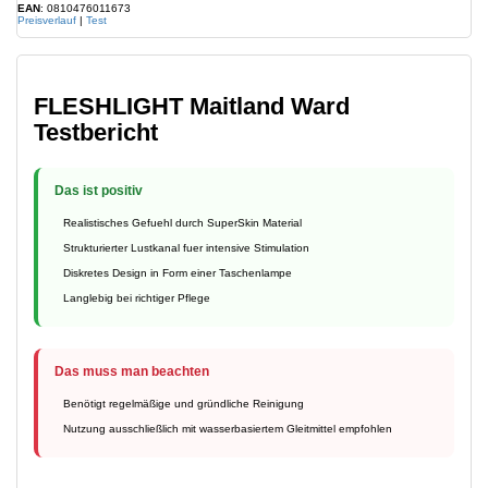
EAN
: 0810476011673
Preisverlauf
|
Test
FLESHLIGHT Maitland Ward
Testbericht
Das ist positiv
Realistisches Gefuehl durch SuperSkin Material
Strukturierter Lustkanal fuer intensive Stimulation
Diskretes Design in Form einer Taschenlampe
Langlebig bei richtiger Pflege
Das muss man beachten
Benötigt regelmäßige und gründliche Reinigung
Nutzung ausschließlich mit wasserbasiertem Gleitmittel empfohlen