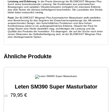
Leistung und Erfahrung
: In der Praxis überzeugt der BLOWCAST Wingman Plus
durch seine beeindruckende Leistung. Die Kombination aus automatischen
Bewegungen und variablen Vibrationsmustern ermöglicht ein intensives Erlebnis,
das viele Nutzer als überaus befriedigend beschreiben. Die Lautstärke des Geräts
bleibt dabei erstaunlich niedrig.
Fazit
: Der BLOWCAST Wingman Plus Automatischer Masturbator stellt zweifellos
eine Bereicherung für das Segment der Erwachsenenspielzeuge dar. Mit seinem
ansprechenden Design, den fortschrittlichen Funktionen und dem hohen
Komfortniveau bietet er ein außergewöhnliches Erlebnis. Obwohl der Preis für
einige Nutzer eine Hürde darstellen mag, rechtfertigen die Leistung und die
Qualität des Produkts die Investition. Für diejenigen, die auf der Suche nach einer
neuen Dimension der Selbstbefriedigung sind, ist der BLOWCAST Wingman Plus
eine überlegenswerte Option.
Ähnliche Produkte
Leten SM390 Super Masturbator
79,95 €
ab