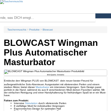
Taschenmuschis
Produkte
Blowcast
BLOWCAST Wingman
Plus Automatischer
Masturbator
Bild-Quelle: Amorelie
Entdecke den Wingman PLUS von BLOWCAST  dein neuer bester Freund für
außergewöhnliche Solo-Abenteuer. Ausgestattet mit vibrierenden Perlen und einem
starken Motor, bietet dieser
Masturbator
ein intensives Vergnügen. Sein Design passt
perfekt in die Hand, während du aus 8 verschiedenen Modi deinen Favoriten wählst. Mit
der einfachen Reinigung und einer Handyhalterung für freihändigen Spaß ist er ein Must-
have.
Fakten zum Produkt:
Intensive
Stimulation
durch vibrierende Perlen
8 vielfältige Modi für individuelles Vergnügen
Ergonomisches Design für optimalen Halt