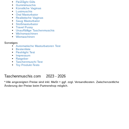
Fleshlight Girls
Gummimuschis
Künstliche Vaginas
Lustmuschis
Oral Masturbator
Realistische Vaginas
Saug Masturbator
Stoßmasturbator
Travel Pussy
Unauffällige Taschenmuschis
Wichsmaschinen
Wixmaschinen
Sonstiges
Automatische Masturbatoren Test
Bestenliste
Fleshlight Test
Impressum
Ratgeber
Taschenmuschi Test
Toy Produkt-Tests
Taschenmuschis.com
2023 - 2026
* Alle angezeigten Preise sind inkl. MwSt + ggf. zzgl. Versandkosten. Zwischenzeitliche
Änderung der Preise beim Partnershop möglich.