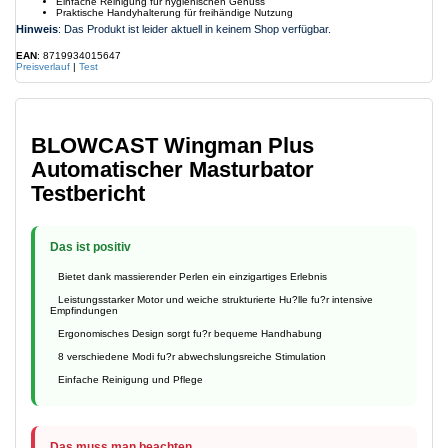
Einfache Reinigung für hygienischen Genuss
Praktische Handyhalterung für freihändige Nutzung
Hinweis
: Das Produkt ist leider aktuell in keinem Shop verfügbar.
EAN
: 8719934015647
Preisverlauf
|
Test
BLOWCAST Wingman Plus
Automatischer Masturbator
Testbericht
Das ist positiv
Bietet dank massierender Perlen ein einzigartiges Erlebnis
Leistungsstarker Motor und weiche strukturierte Hu?lle fu?r intensive
Empfindungen
Ergonomisches Design sorgt fu?r bequeme Handhabung
8 verschiedene Modi fu?r abwechslungsreiche Stimulation
Einfache Reinigung und Pflege
Das muss man beachten