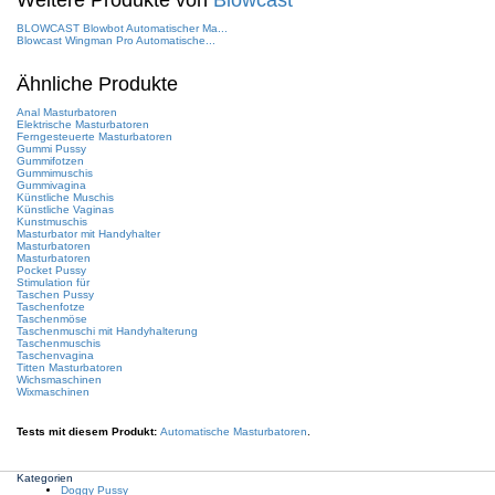
Weitere Produkte von
Blowcast
BLOWCAST Blowbot Automatischer Ma...
Blowcast Wingman Pro Automatische...
Ähnliche Produkte
Anal Masturbatoren
Elektrische Masturbatoren
Ferngesteuerte Masturbatoren
Gummi Pussy
Gummifotzen
Gummimuschis
Gummivagina
Künstliche Muschis
Künstliche Vaginas
Kunstmuschis
Masturbator mit Handyhalter
Masturbatoren
Masturbatoren
Pocket Pussy
Stimulation für
Taschen Pussy
Taschenfotze
Taschenmöse
Taschenmuschi mit Handyhalterung
Taschenmuschis
Taschenvagina
Titten Masturbatoren
Wichsmaschinen
Wixmaschinen
Tests mit diesem Produkt:
Automatische Masturbatoren
.
Kategorien
Doggy Pussy