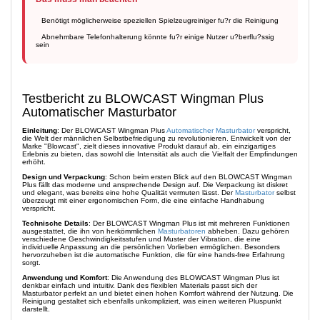
Benötigt möglicherweise speziellen Spielzeugreiniger fu?r die Reinigung
Abnehmbare Telefonhalterung könnte fu?r einige Nutzer u?berflu?ssig
sein
Testbericht zu BLOWCAST Wingman Plus
Automatischer Masturbator
Einleitung
: Der BLOWCAST Wingman Plus
Automatischer Masturbator
verspricht,
die Welt der männlichen Selbstbefriedigung zu revolutionieren. Entwickelt von der
Marke "Blowcast", zielt dieses innovative Produkt darauf ab, ein einzigartiges
Erlebnis zu bieten, das sowohl die Intensität als auch die Vielfalt der Empfindungen
erhöht.
Design und Verpackung
: Schon beim ersten Blick auf den BLOWCAST Wingman
Plus fällt das moderne und ansprechende Design auf. Die Verpackung ist diskret
und elegant, was bereits eine hohe Qualität vermuten lässt. Der
Masturbator
selbst
überzeugt mit einer ergonomischen Form, die eine einfache Handhabung
verspricht.
Technische Details
: Der BLOWCAST Wingman Plus ist mit mehreren Funktionen
ausgestattet, die ihn von herkömmlichen
Masturbatoren
abheben. Dazu gehören
verschiedene Geschwindigkeitsstufen und Muster der Vibration, die eine
individuelle Anpassung an die persönlichen Vorlieben ermöglichen. Besonders
hervorzuheben ist die automatische Funktion, die für eine hands-free Erfahrung
sorgt.
Anwendung und Komfort
: Die Anwendung des BLOWCAST Wingman Plus ist
denkbar einfach und intuitiv. Dank des flexiblen Materials passt sich der
Masturbator perfekt an und bietet einen hohen Komfort während der Nutzung. Die
Reinigung gestaltet sich ebenfalls unkompliziert, was einen weiteren Pluspunkt
darstellt.